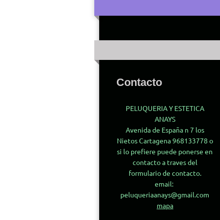
Contacto
PELUQUERIA Y ESTETICA
ANAYS
Avenida de España n 7 los
Nietos Cartagena 968133778 o
si lo prefiere puede ponerse en
contacto a traves del
formulario de contacto.
email:
peluqueriaanays@gmail.com
mapa